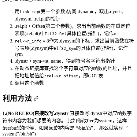
用
(第一个参数)访问.dynamic，取出.dynstr,
link_map
.dynsym, .rel.plt的指针
.rel.plt + Offset(第二个参数)，求出当前函数的在重定位
表项(.rel.plt)中
具体位置(指针)，记作rel
Elf32_Rel
» 8作为.dynsym的下标，求出当前函数在符
rel->r_info
号表项(.dynsym)中
的具体位置(指针)，记作
Elf32_Sym
sym
.dynstr + sym->st_name，得到符号名字符串指针
在动态链接库查找这个字符串对应的函数的地址，并且
把地址赋值给
，即GOT表
*rel->r_offset
调用这个函数
利用方法
1.(No RELRO)直接改写.dynstr
直接改写.dynstr中对应函数字
符串内容为我们想要的内容。 比如修改free为system，这样
free(buf)的时候，如果buf的内容是 “/bin/sh”， 那么就实现了
system("/bin/sh")