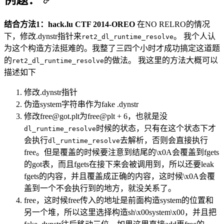
例题：
结合方法1：hack.lu CTF 2014-OREO
在NO RELRO的情况
下，修改.dynstr指针来
。 我个人认
ret2_dl_runtime_resolve
为这个构造方法挺难的。我整了三四个小时才成功搞定这道题
的
的做法。 我这里的方法大概可以
ret2_dl_runtime_resolve
描述如下
修改.dynstr指针
伪造system字符串作为fake .dynstr
修改
free@got.plt
为free@plt + 6，也就是没
时候的状态，只有在这个状态下才
dl_runtime_resolve
会执行
去解析，否则会直接执行
dl_runtime_resolve
free。但是覆盖的时候要注意到结尾的\x0A会覆盖到fgets
的got表，而且fgets在接下来会被调用到，所以还要leak
fgets的内容，并且覆盖成正确的内容，这时候\x0A会覆
盖到一个不会执行到的地方，就没关系了。
free，这时候free传入的地址是前面构造system的位置和
另一个堆，所以这里选择构造sh\x00system\x00，并且把