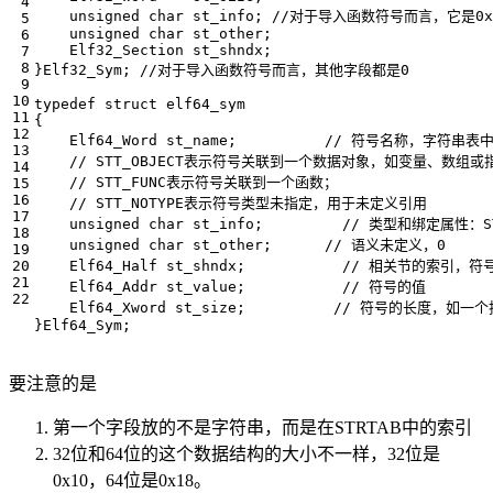
unsigned
char
st_info
;
unsigned
char
st_other
;
Elf32_Section
st_shndx
;
}
Elf32_Sym
;
typedef
struct
elf64_sym
{
Elf64_Word
st_name
;
unsigned
char
st_info
;
unsigned
char
st_other
;
Elf64_Half
st_shndx
;
Elf64_Addr
st_value
;
Elf64_Xword
st_size
;
}
Elf64_Sym
;
要注意的是
第一个字段放的不是字符串，而是在STRTAB中的索引
32位和64位的这个数据结构的大小不一样，32位是
0x10，64位是0x18。