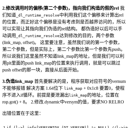
2.修改调用时的偏移(第二个参数)，指向我们构造的假的rel
我
们知道
中利用我们这个偏移来计算出rel
_dl_runtime_resolve
的位置，而正好这个偏移是没有考虑到是否越界访问的，所以
可以实现让其指向我们伪造的rel结构。 都伪造好以后可以手
动调用
达到修改的目的，两个参数
_dl_runtime_resolve
(link_map, offset)。 这里要注意，虽然我们说的第一个参数，
第二个参数，但是实际上，第二个参数比第一个参数先push。
所以说我们这里虽然不知道link_map的地址，但是我们可以利
用plt里面的push link_map的位置来执行调用，就是可以跳过
push offset的那一块，直接从后面开始。
3.伪造link_map
首先要解决的是，程序获取对应符号的vernum
不能够报错 解决方案 1.64位下
+ 0x1c8 要置0，使程
link_map
序不进入if循环。前提是要泄漏出
的地址，位置在
link_map
rop.got() + 8。 2.修改.dynamic中versym的值，要求NO RELRO
出错位置在于这里：
if
(
l
->
l_info
[
VERSYMIDX
(
DT_VERSYM
)]
!=
NULL
)