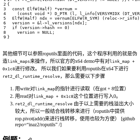
{
const
ElfW
(
Half
)
*
vernum
=
(
const
void
*
)
D_PTR
(
l
,
l_info
[
VERSYMIDX
(
DT_VER
ElfW
(
Half
)
ndx
=
vernum
[
ELFW
(
R_SYM
)
(
reloc
->
r_info
)
version
=
&
l
->
l_versions
[
ndx
];
if
(
version
->
hash
==
0
)
version
=
NULL
;
}
其他细节可以参照roputils里面的代码，这个程序利用的就是伪
造
来操作，所以官方的x64 demo中有对
link_maps
link_map +
进行修改。 所以我们如果要利用roputils在x64下进行
0x1c8
，那么需要以下步骤
ret2_dl_runtime_resolve
用write对
的指针进行读取（在got + 8位置）
link_map
用read对
这个位置进行写入0。
link_map + 0x1c8
由于以上需要的栈溢出大小
ret2_dl_runtime_resolve
较大，所以一般结合栈转移来进行（roputils中提供
rop.pivot(addr)来进行栈转移，使用也较为方便） [github
repo=“inaz2/roputils” /]