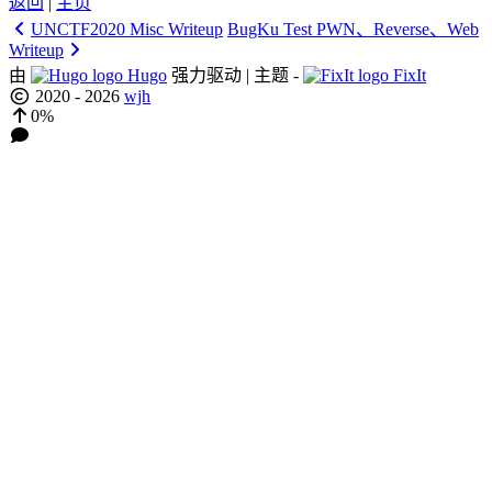
返回
|
主页
UNCTF2020 Misc Writeup
BugKu Test PWN、Reverse、Web
Writeup
由
Hugo
强力驱动 | 主题 -
FixIt
2020 - 2026
wjh
0%