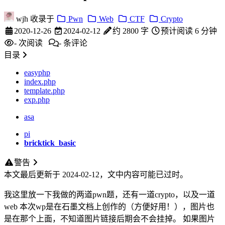
wjh
收录于
Pwn
Web
CTF
Crypto
2020-12-26
2024-02-12
约 2800 字
预计阅读 6 分钟
-
次阅读
-
条评论
目录
easyphp
index.php
template.php
exp.php
asa
pi
bricktick_basic
警告
本文最后更新于 2024-02-12，文中内容可能已过时。
我这里放一下我做的两道pwn题，还有一道crypto，以及一道
web 本次wp是在石墨文档上创作的（方便好用！），图片也
是在那个上面，不知道图片链接后期会不会挂掉。 如果图片