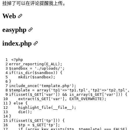
挂掉了可以在评论提醒我上传。
Web
easyphp
index.php
<?
php
error_reporting
(
E_ALL
);
$sandbox
=
'./uploads/'
;
if
(
!
is_dir
(
$sandbox
))
{
mkdir
(
$sandbox
);
}
include_once
(
'template.php'
);
$template
=
array
(
'tp1'
=>
'tp1.tpl'
,
'tp2'
=>
'tp2.tpl'
,
if
(
isset
(
$_GET
[
'var'
])
&&
is_array
(
$_GET
[
'var'
]))
{
extract
(
$_GET
[
'var'
],
EXTR_OVERWRITE
);
}
else
{
highlight_file
(
__file__
);
die
();
}
if
(
isset
(
$_GET
[
'tp'
]))
{
$tp
=
$_GET
[
'tp'
];
if
(
array_key_exists
(
$tp
,
$template
)
===
FALSE
)