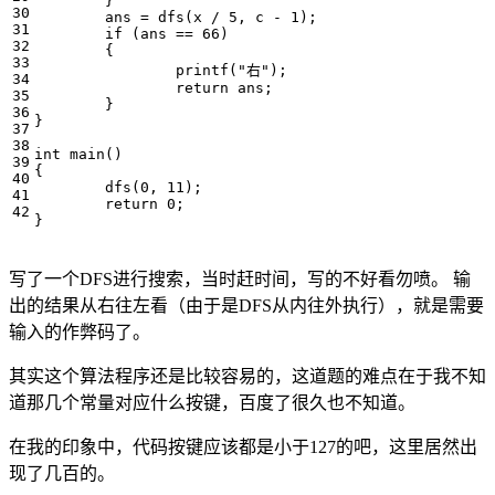
}
ans
=
dfs
(
x
/
5
,
c
-
1
);
if
(
ans
==
66
)
{
printf
(
"右"
);
return
ans
;
}
}
int
main
()
{
dfs
(
0
,
11
);
return
0
;
}
写了一个DFS进行搜索，当时赶时间，写的不好看勿喷。 输
出的结果从右往左看（由于是DFS从内往外执行），就是需要
输入的作弊码了。
其实这个算法程序还是比较容易的，这道题的难点在于我不知
道那几个常量对应什么按键，百度了很久也不知道。
在我的印象中，代码按键应该都是小于127的吧，这里居然出
现了几百的。