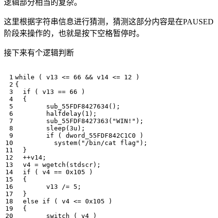
逻辑部分相当的复杂。
这里根据字符串信息进行猜测，猜测这部分内容是在PAUSED
阶段来操作的，也就是按下空格暂停时。
接下来有个逻辑判断
while
(
v13
<=
66
&&
v14
<=
12
)
{
if
(
v13
==
66
)
{
sub_55FDF8427634
();
halfdelay
(
1
);
sub_55FDF8427363
(
"WIN!"
);
sleep
(
3u
);
if
(
dword_55FDF842C1C0
)
system
(
"/bin/cat flag"
);
}
++
v14
;
v4
=
wgetch
(
stdscr
);
if
(
v4
==
0x105
)
{
v13
/=
5
;
}
else
if
(
v4
<=
0x105
)
{
switch
(
v4
)