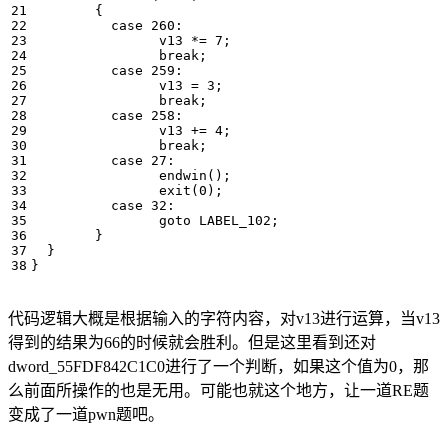
{
case
260
:
v13
*=
7
;
break
;
case
259
:
v13
=
3
;
break
;
case
258
:
v13
+=
4
;
break
;
case
27
:
endwin
();
exit
(
0
);
case
32
:
goto
LABEL_102
;
}
}
}
代码逻辑大概是根据输入的字符内容，对v13进行运算，当v13
得到的结果为66的时候就会胜利。但是这里看到还对
dword_55FDF842C1C0进行了一个判断，如果这个值为0，那
么前面所操作的也是无用。可能也就这个地方，让一道RE题
变成了一道pwn题吧。