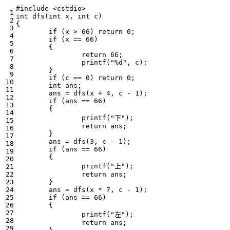
#include
<cstdio>
int
dfs
(
int
x
,
int
c
)
{
if
(
x
>
66
)
return
0
;
if
(
x
==
66
)
{
return
66
;
printf
(
"%d"
,
c
);
}
if
(
c
==
0
)
return
0
;
int
ans
;
ans
=
dfs
(
x
+
4
,
c
-
1
);
if
(
ans
==
66
)
{
printf
(
"下"
);
return
ans
;
}
ans
=
dfs
(
3
,
c
-
1
);
if
(
ans
==
66
)
{
printf
(
"上"
);
return
ans
;
}
ans
=
dfs
(
x
*
7
,
c
-
1
);
if
(
ans
==
66
)
{
printf
(
"左"
);
return
ans
;