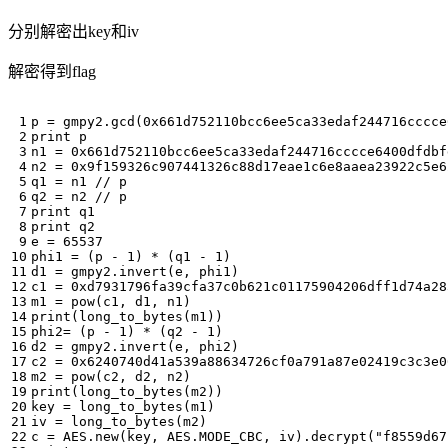
分别解密出key和iv
解密得到flag
p
=
gmpy2
.
gcd
(
0x661d752110bcc6ee5ca33edaf244716cccce
print
p
n1
=
0x661d752110bcc6ee5ca33edaf244716cccce6400dfdbf
n2
=
0x9f159326c907441326c88d17eae1c6e8aaea23922c5e6
q1
=
n1
//
p
q2
=
n2
//
p
print
q1
print
q2
e
=
65537
phi1
=
(
p
-
1
)
*
(
q1
-
1
)
d1
=
gmpy2
.
invert
(
e
,
phi1
)
c1
=
0xd7931796fa39cfa37c0b621c01175904206dff1d74a28
m1
=
pow
(
c1
,
d1
,
n1
)
print
(
long_to_bytes
(
m1
))
phi2
=
(
p
-
1
)
*
(
q2
-
1
)
d2
=
gmpy2
.
invert
(
e
,
phi2
)
c2
=
0x6240740d41a539a88634726cf0a791a87e02419c3c3e0
m2
=
pow
(
c2
,
d2
,
n2
)
print
(
long_to_bytes
(
m2
))
key
=
long_to_bytes
(
m1
)
iv
=
long_to_bytes
(
m2
)
c
=
AES
.
new
(
key
,
AES
.
MODE_CBC
,
iv
)
.
decrypt
(
"f8559d67