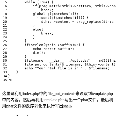
while
(
True
)
{
if
(
preg_match
(
$this
->
pattern
,
$this
->
con
break
;
global
$
{
$matches
[
1
]};
if
(
isset
(
$
{
$matches
[
1
]}))
{
$this
->
content
=
preg_replace
(
$this
-
}
else
{
break
;
}
}
if
(
strlen
(
$this
->
suffix
)
>
5
)
{
echo
"error suffix"
;
die
();
}
$filename
=
__dir__
.
'./uploads/'
.
md5
(
$thi
file_put_contents
(
$filename
,
$this
->
content
)
echo
"Your html file is in "
.
$filename
;
}
}
?>
这里是利用index.php中的file_put_contents来读取到template.php
中的内容，然后再利用template.php写出一个phar文件，最后利
用phar文件的反序列化来执行写出shell。