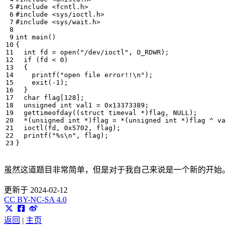
#include
<fcntl.h>
#include
<sys/ioctl.h>
#include
<sys/wait.h>
int
main
()
{
int
fd
=
open
(
"/dev/ioctl"
,
O_RDWR
);
if
(
fd
<
0
)
{
printf
(
"open file error!!
\n
"
);
exit
(
-
1
);
}
char
flag
[
128
];
unsigned
int
val1
=
0x13373389
;
gettimeofday
((
struct
timeval
*
)
flag
,
NULL
);
*
(
unsigned
int
*
)
flag
=
*
(
unsigned
int
*
)
flag
^
va
ioctl
(
fd
,
0x5702
,
flag
);
printf
(
"%s
\n
"
,
flag
);
}
虽然这道题目非常简单，但是对于我自己来说是一个新的开始。我
更新于 2024-02-12
CC BY-NC-SA 4.0
返回
|
主页