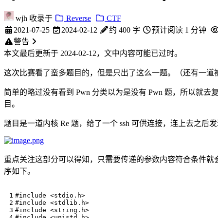
wjh
收录于
Reverse
CTF
2021-07-25
2024-02-12
约 400 字
预计阅读 1 分钟
警告
本文最后更新于 2024-02-12，文中内容可能已过时。
这次比赛看了蛮多题目的，但是只出了这么一题。（还有一道
简单的略过没有看到 Pwn 分类以为是没有 Pwn 题，所以就去复
目。
题目是一道内核 Re 题，给了一个 ssh 可供连接，连上去之后发现
重点关注这部分可以得知，只需要传递的参数内容符合条件就会把 flag
序如下。
#include
<stdio.h>
#include
<stdlib.h>
#include
<string.h>
#include
<unistd.h>