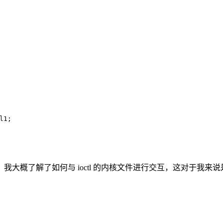
l1
;
大概了解了如何与 ioctl 的内核文件进行交互，这对于我来