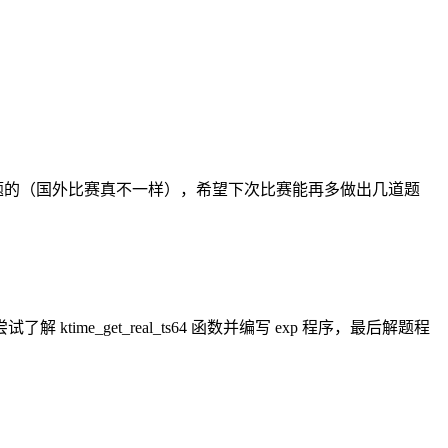
有 pwn 题的（国外比赛真不一样），希望下次比赛能再多做出几道题
e_get_real_ts64 函数并编写 exp 程序，最后解题程